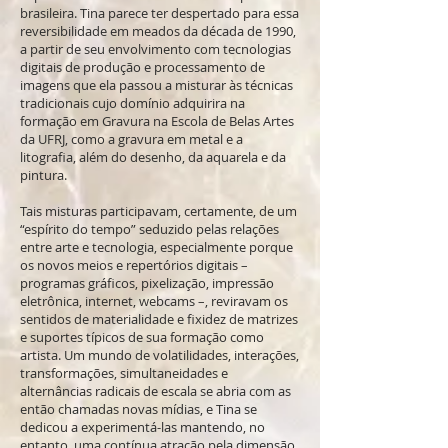
brasileira. Tina parece ter despertado para essa
reversibilidade em meados da década de 1990,
a partir de seu envolvimento com tecnologias
digitais de produção e processamento de
imagens que ela passou a misturar às técnicas
tradicionais cujo domínio adquirira na
formação em Gravura na Escola de Belas Artes
da UFRJ, como a gravura em metal e a
litografia, além do desenho, da aquarela e da
pintura.
Tais misturas participavam, certamente, de um
“espírito do tempo” seduzido pelas relações
entre arte e tecnologia, especialmente porque
os novos meios e repertórios digitais –
programas gráficos, pixelização, impressão
eletrônica, internet, webcams –, reviravam os
sentidos de materialidade e fixidez de matrizes
e suportes típicos de sua formação como
artista. Um mundo de volatilidades, interações,
transformações, simultaneidades e
alternâncias radicais de escala se abria com as
então chamadas novas mídias, e Tina se
dedicou a experimentá-las mantendo, no
entanto, uma contínua atração pela dimensão