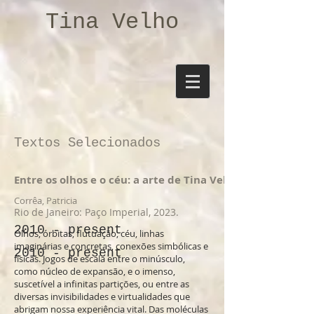
Tina Velho
Textos Selecionados
Entre os olhos e o céu: a arte de Tina Velho
Corrêa, Patricia
Rio de Janeiro: Paço Imperial, 2023.
2010 - present
Olhos, órbitas, flutuação, céu, linhas
imaginárias e concretas, conexões simbólicas e
2010 - present
físicas. Jogos de escala entre o minúsculo,
como núcleo de expansão, e o imenso,
suscetível a infinitas partições, ou entre as
diversas invisibilidades e virtualidades que
abrigam nossa experiência vital. Das moléculas