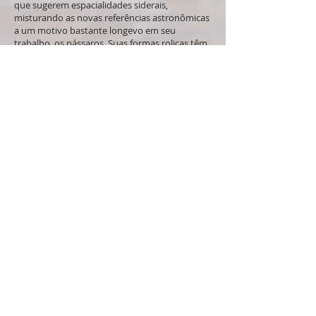
que sugerem espacialidades siderais,
misturando as novas referências astronômicas
a um motivo bastante longevo em seu
trabalho, os pássaros. Suas formas roliças têm
muitos antecedentes na trajetória de Tina,
como os óvulos, ovos, casulos e seixos que
aparecem em gravuras e desenhos desde a
década de 1990. A partir do painel de grandes
dimensões O caçador no céu dourado, iniciado
em 2009 e concluído dez anos depois, uma
forma curvilínea com um bico pronunciado
passa a frequentar intensamente as
composições e os objetos da artista: são
pássaros-células, pássaros-nuvens, pássaros-
constelações.
Muitos desses trabalhos foram reunidos na
exposição Binários em 2019, no Paço Imperial
do Rio de Janeiro. A palavra binário tem muitos
usos, mas destacamos dois: o código binário
da informática, ou seja, a dupla 0 e 1 que é a
base da linguagem computacional, e as
estrelas binárias da astronomia, que formam
um sistema de 2 corpos celestes
gravitacionalmente ligados entre si. Os dois