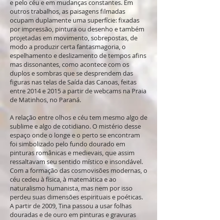
e pelo céu e em mudanças constantes. Em
outros trabalhos, as paisagens filmadas
ocupam duplamente uma superfície: fixadas
por impressão, pintura ou desenho e também
projetadas em movimento, sobrepostas, de
modo a produzir certa fantasmagoria, o
espelhamento e deslizamento de tempos afins
mas dissonantes, como acontece com os
duplos e sombras que se desprendem das
figuras nas telas de Saída das Canoas, feitas
entre 2014 e 2015 a partir de webcams na Praia
de Matinhos, no Paraná.
A relação entre olhos e céu tem mesmo algo de
sublime e algo de cotidiano. O mistério desse
espaço onde o longe e o perto se encontram
foi simbolizado pelo fundo dourado em
pinturas românicas e medievais, que assim
ressaltavam seu sentido místico e insondável.
Com a formação das cosmovisões modernas, o
céu cedeu à física, à matemática e ao
naturalismo humanista, mas nem por isso
perdeu suas dimensões espirituais e poéticas.
A partir de 2009, Tina passou a usar folhas
douradas e de ouro em pinturas e gravuras