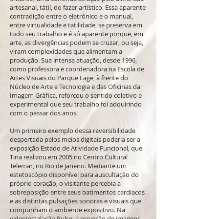
artesanal, tátil, do fazer artístico. Essa aparente
contradição entre o eletrônico e o manual,
entre virtualidade e tatilidade, se preserva em
todo seu trabalho e é só aparente porque, em
arte, as divergências podem se cruzar, ou seja,
viram complexidades que alimentam a
produção. Sua intensa atuação, desde 1996,
como professora e coordenadora na Escola de
Artes Visuais do Parque Lage, à frente do
Núcleo de Arte e Tecnologia e das Oficinas da
Imagem Gráfica, reforçou o sentido coletivo e
experimental que seu trabalho foi adquirindo
com o passar dos anos.
Um primeiro exemplo dessa reversibilidade
despertada pelos meios digitais poderia ser a
exposição Estado de Atividade Funcional, que
Tina realizou em 2005 no Centro Cultural
Telemar, no Rio de Janeiro. Mediante um
estetoscópio disponível para auscultação do
próprio coração, o visitante percebia a
sobreposição entre seus batimentos cardíacos
e as distintas pulsações sonoras e visuais que
compunham o ambiente expositivo. Na
videoinstalação Pulse, a projeção de imagens