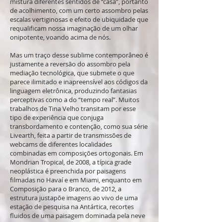
mistura diferentes sentidos de “casa”, portanto
de acolhimento, com um certo assombro pelas
escalas vertiginosas e efeito de ubiquidade que
requalificam nossa imaginação de um olhar
onipotente, voando acima de nós.
Mas um traço desse sublime contemporâneo é
justamente a reversão do assombro pela
mediação tecnológica, que submete o que
parece ilimitado e inapreensível aos códigos da
linguagem eletrônica, produzindo fantasias
perceptivas como a do “tempo real”. Muitos
trabalhos de Tina Velho transitam por esse
tipo de experiência que conjuga
transbordamento e contenção, como sua série
Livearth, feita a partir de transmissões de
webcams de diferentes localidades
combinadas em composições ortogonais. Em
Mondrian Tropical, de 2008, a típica grade
neoplástica é preenchida por paisagens
filmadas no Havaí e em Miami, enquanto em
Composição para o Branco, de 2012, a
estrutura justapõe imagens ao vivo de uma
estação de pesquisa na Antártica, recortes
fluidos de uma paisagem dominada pela neve