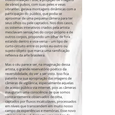
de vários pulsos, com suas peles e veias
vibrantes, gerava montagens dinâmicas com a
participação do público, que podia se
aproximar de uma pequena câmera para ter
seus olhos ou pele captados. Nos dois casos,
os sistemas interativos criados pela artista
mesclavam sensações do corpo próprio e de
outros corpos, propondo um olhar de fora
estando dentro e vice-versa – um tipo de
curto-circuito entre os polos eu-outro ou
sujeito-objeto que marca uma ramificação
reflexiva da arte brasileira.
Mas o céu parece ser, na imaginação dessa
artista, o grande reservatório poético da
reversibilidade, do ver e ser visto. Isso fica
patente na sua apropriação das imagens de
câmeras de vigilância, especialmente aquelas
de acesso público via internet, pois as câmeras
inauguram uma consciência de que somos
constantemente observados de cima,
captados por fluxos incalculáveis, processados
em níveis que transcendem em muito nosso
campo de experiências e memórias. Esse novo