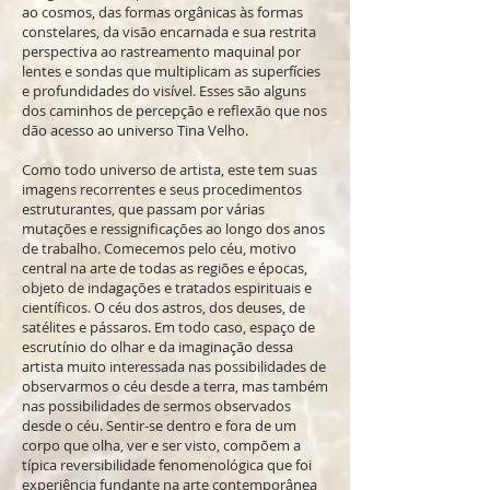
ao cosmos, das formas orgânicas às formas
constelares, da visão encarnada e sua restrita
perspectiva ao rastreamento maquinal por
lentes e sondas que multiplicam as superfícies
e profundidades do visível. Esses são alguns
dos caminhos de percepção e reflexão que nos
dão acesso ao universo Tina Velho.
Como todo universo de artista, este tem suas
imagens recorrentes e seus procedimentos
estruturantes, que passam por várias
mutações e ressignificações ao longo dos anos
de trabalho. Comecemos pelo céu, motivo
central na arte de todas as regiões e épocas,
objeto de indagações e tratados espirituais e
científicos. O céu dos astros, dos deuses, de
satélites e pássaros. Em todo caso, espaço de
escrutínio do olhar e da imaginação dessa
artista muito interessada nas possibilidades de
observarmos o céu desde a terra, mas também
nas possibilidades de sermos observados
desde o céu. Sentir-se dentro e fora de um
corpo que olha, ver e ser visto, compõem a
típica reversibilidade fenomenológica que foi
experiência fundante na arte contemporânea