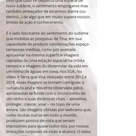
olho que tudo vê desperta uma espécie de
novo sublime, o sentimento empolgante mas
também ameaçador de estarmos diante (ou
dentro...) de algo que em muito supera nossos
limites de ação e conhecimento.
É o lado fascinante do sentimento do sublime
que mobiliza as pesquisas de Tina, em sua
capacidade de produzir condensações espaço-
temporais inéditas, como por exemplo
aproximar na mesma superfície imagens
captadas de uma estação espacial na órbita
terrestre e imagens do desenrolar da vida em
um ninho de águias em Iowa, nos EUA. No
vídeo A Terra que Voa, realizado entre 2012 e
2019, essas imagens se tornam contíguas: a
curvatura azul e movente observada pelos
astronautas se funde com o microcosmo de
um ninho e suas dinâmicas vitais – alimentar,
proteger, crescer, voar – no topo de uma
árvore. São imagens obtidas por webcams que,
como muitas outras em todo o mundo,
produzem pontos de vista que seriam
impossíveis para quase todos nós, por nossas
limitações corporais de visão e alcance. O vídeo