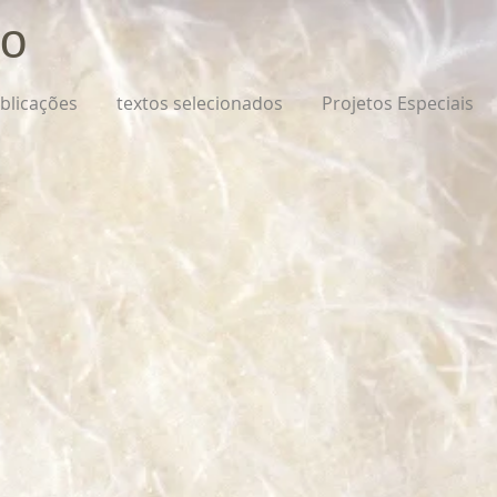
o
blicações
textos selecionados
Projetos Especiais