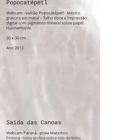
Popocatépetl
Webcam - vulcão Popocatépetl - México
gravura em metal – Talho doce e Impressão
digital com pigmento mineral sobre papel
Hunnemünle
20 x 30 cm
Ano 2013
Saída das Canoas
Webcam Paraná - praia Matinhos
Pintura - tinta acrílica sobre tela de linho