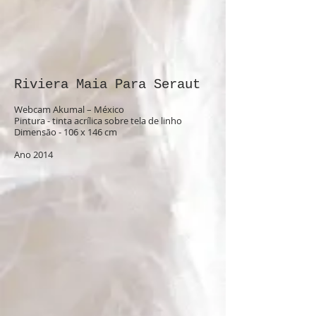
Riviera Maia Para Seraut
Webcam Akumal – México
Pintura - tinta acrílica sobre tela de linho
Dimensão - 106 x 146 cm
Ano 2014