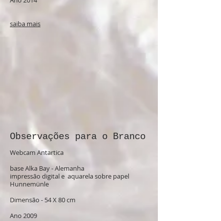
Ano 2014
saiba mais
Observações para o Branco
Webcam Antartica
base Alka Bay - Alemanha
impressão digital e aquarela sobre papel
Hunnemünle
Dimensão - 54 X 80 cm
Ano 2009