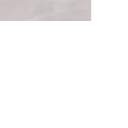
Paisagem Nômade
Webcam Kiawah Island
Impressão digital com pigmento mineral sobre
papel Hunnemünle
53 x 70 cm
Ano 2011