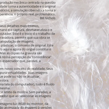
eprodução mecânica centrada na questão
idade torna a autenticidade e o original
ticos, a simulação cibernética torna a
periência, o próprio real, problemático.
­ Bill Nichols
eus detalhes mais íntimos,
mano e o captura, desmaterializa-o e
ador. Este é o ínicio d o trabalho de
gravadora, permite que sua obra se
manipulação de imagens.
ásticas, o conceito de original. Este
o aqui e agora do origial constitui o
 Mas as cópias na gravura são
à nossa percepção da "consistência"
 espectador que, passivo, a
 em nosso conceito de realidade. Seus
 pura virtualidades. Suas imagens
e pode ou não se atualizar,
 obra.
na tela do computador), tudo é fluído
 mesma.
o limite da mostra. Sem paredes, a
rador que ao selecionar as imagens
imagens-luz (RGB) do monitor, da
são atomizada da imagem) à versões