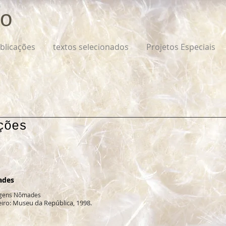
o
blicações
textos selecionados
Projetos Especiais
ções
ades
magens Nômades
aneiro: Museu da República, 1998.