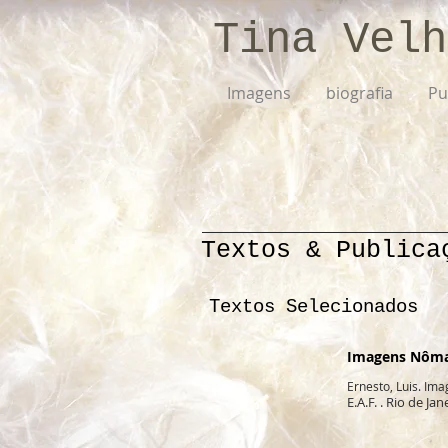
Tina Velh
Imagens
biografia
Pu
Textos & Publica
Textos Selecionados
Imagens Nôm
Ernesto, Luis. I
E.A.F. . Rio de J