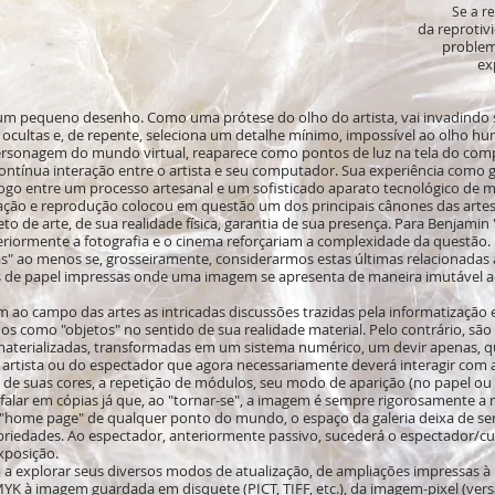
Se a r
da reprotiv
problemá
ex
 um pequeno desenho. Como uma prótese do olho do artista, vai invadindo s
 ocultas e, de repente, seleciona um detalhe mínimo, impossível ao olho hu
sonagem do mundo virtual, reaparece como pontos de luz na tela do comput
ontínua interação entre o artista e seu computador. Sua experiência como 
logo entre um processo artesanal e um sofisticado aparato tecnológico de 
ção e reprodução colocou em questão um dos principais cânones das artes pl
o de arte, de sua realidade física, garantia de sua presença. Para Benjamin "
eriormente a fotografia e o cinema reforçariam a complexidade da questão.
as" ao menos se, grosseiramente, considerarmos estas últimas relacionadas 
de papel impressas onde uma imagem se apresenta de maneira imutável ao
m ao campo das artes as intricadas discussões trazidas pela informatização
 como "objetos" no sentido de sua realidade material. Pelo contrário, são
terializadas, transformadas em um sistema numérico, um devir apenas, qu
rtista ou do espectador que agora necessariamente deverá interagir com a
de suas cores, a repetição de módulos, seu modo de aparição (no papel ou 
lar em cópias já que, ao "tornar-se", a imagem é sempre rigorosamente a
home page" de qualquer ponto do mundo, o espaço da galeria deixa de ser 
riedades. Ao espectador, anteriormente passivo, sucederá o espectador/cu
xposição.
a explorar seus diversos modos de atualização, de ampliações impressas à 
K à imagem guardada em disquete (PICT, TIFF, etc.), da imagem-pixel (ver