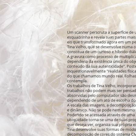
Um scanner perscruta a superfície de
esquadrinha e revela suas partes mais
eis que transformado agora em um per
Tina Velho, que se desenvolve numa c
constitua de um curioso e híbrido diá
A gravura como processo de multiplica
dependeria da existência única do objet
conteúdo da sua autenticidade". Post
inquestionavelmente "realidades físic
do que chamamos mundo real. Folhas 
contempla.
Os trabalhos de Tina Velho, incorpora
trabalhos não podem mais ser pensados
absorvidas pelo computador são desma
dependendo de um ato de escolha do a
A escala das imagens, a decomposição 
e dinâmico. Não se pode nem mesmo fa
Podendo se acessada através de uma "
ubiqüidade torna-se uma de suas prop
que deseja ver, organiza sua própria e
Tina desenvolve suas formas de modo 
decomposição de cores do sistema CMY